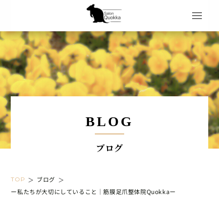
BLOG
ブログ
ブログ
TOP
＞
＞
ー私たちが大切にしていること｜筋膜足爪整体院Quokkaー