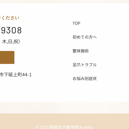
せください
TOP
-9308
初めての方へ
日：木,日,祝）
整体施術
足爪トラブル
下砥上町44-1
お悩み別症状
© 2025 筋膜足爪整体院Quokka.